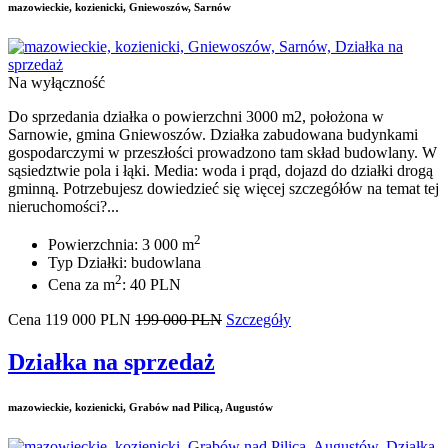
mazowieckie, kozienicki, Gniewoszów, Sarnów
Na wyłączność
Do sprzedania działka o powierzchni 3000 m2, położona w
Sarnowie, gmina Gniewoszów. Działka zabudowana budynkami
gospodarczymi w przeszłości prowadzono tam skład budowlany. W
sąsiedztwie pola i łąki. Media: woda i prąd, dojazd do działki drogą
gminną. Potrzebujesz dowiedzieć się więcej szczegółów na temat tej
nieruchomości?...
2
Powierzchnia: 3 000 m
Typ Działki: budowlana
2
Cena za m
: 40 PLN
Cena
119 000
PLN
199 000 PLN
Szczegóły
Działka na sprzedaż
mazowieckie, kozienicki, Grabów nad Pilicą, Augustów