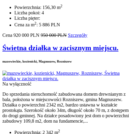
2
Powierzchnia: 156,30 m
Liczba pokoi: 4
Liczba pięter:
2
Cena za m
: 5 886 PLN
Cena
920 000
PLN
950 000 PLN
Szczegóły
Świetna działka w zacisznym miejscu.
mazowieckie, kozienicki, Magnuszew, Rozniszew
Na wyłączność
Do sprzedania nieruchomość zabudowana domem drewnianym z
bala, położona w miejscowości Rozniszew, gmina Magnuszew.
Działka o powierzchni 2342 m2, bardzo ustawna w kształcie
prostokąta. Szerokość około 34m, długość około 70 m, z dostępem
do drogi gminnej. Na działce posadowiony jest dom o powierzchni
zabudowy 109,8 m2, dom na fundamencie,...
2
Powierzchnia: 2 342 m