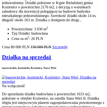
jednorodzinny. Działki położone w Kępie Bielańskiej gmina
Kozienice o powierzchni 2176 m2, z decyzją o warunkach
zabudowy dla inwestycji polegającej na budowie budynku
mieszkalnego jednorodzinnego. Szerokość działki około 14 m,
długość około 163 m. Działka z dostępem do drogi...
2
Powierzchnia: 3 030 m
Typ Działki: budowlana
2
Cena za m
: 26 PLN
Cena
80 000
PLN
150 000 PLN
Szczegóły
Działka na sprzedaż
mazowieckie, kozienicki, Kozienice, Stara Wieś
Na wyłączność
Do sprzedania działka budowlana o powierzchni 1633 m2,
położone w obrębie Kozienice, na osiedlu Stara Wieś II. Działka
objęta jest miejscowym planem zagospodarowania przestrzennego z
przeznaczeniem na zabudowę mieszkaniową jednorodzinną z