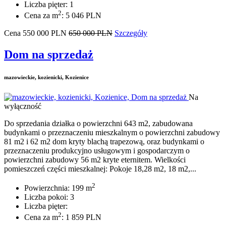
Liczba pięter: 1
2
Cena za m
: 5 046 PLN
Cena
550 000
PLN
650 000 PLN
Szczegóły
Dom na sprzedaż
mazowieckie, kozienicki, Kozienice
Na
wyłączność
Do sprzedania działka o powierzchni 643 m2, zabudowana
budynkami o przeznaczeniu mieszkalnym o powierzchni zabudowy
81 m2 i 62 m2 dom kryty blachą trapezową, oraz budynkami o
przeznaczeniu produkcyjno usługowym i gospodarczym o
powierzchni zabudowy 56 m2 kryte eternitem. Wielkości
pomieszczeń części mieszkalnej: Pokoje 18,28 m2, 18 m2,...
2
Powierzchnia: 199 m
Liczba pokoi: 3
Liczba pięter:
2
Cena za m
: 1 859 PLN