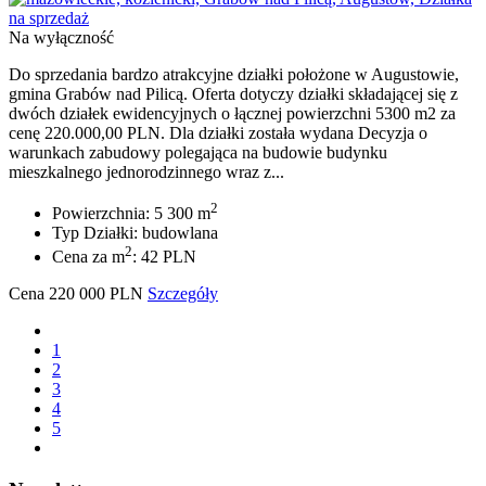
Na wyłączność
Do sprzedania bardzo atrakcyjne działki położone w Augustowie,
gmina Grabów nad Pilicą. Oferta dotyczy działki składającej się z
dwóch działek ewidencyjnych o łącznej powierzchni 5300 m2 za
cenę 220.000,00 PLN. Dla działki została wydana Decyzja o
warunkach zabudowy polegająca na budowie budynku
mieszkalnego jednorodzinnego wraz z...
2
Powierzchnia: 5 300 m
Typ Działki: budowlana
2
Cena za m
: 42 PLN
Cena
220 000
PLN
Szczegóły
1
2
3
4
5