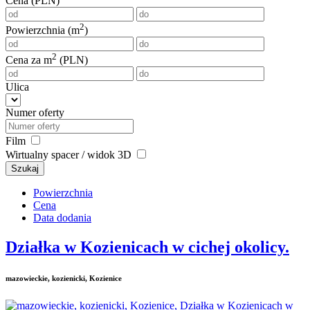
Cena (PLN)
2
Powierzchnia (m
)
2
Cena za m
(PLN)
Ulica
Numer oferty
Film
Wirtualny spacer / widok 3D
Szukaj
Powierzchnia
Cena
Data dodania
Działka w Kozienicach w cichej okolicy.
mazowieckie, kozienicki, Kozienice