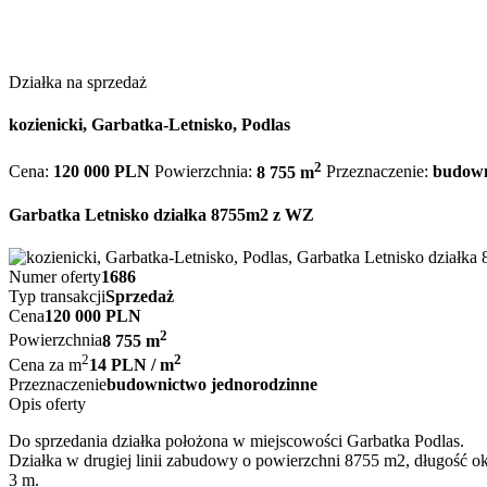
Działka na sprzedaż
kozienicki, Garbatka-Letnisko, Podlas
2
Cena:
120 000 PLN
Powierzchnia:
8 755 m
Przeznaczenie:
budown
Garbatka Letnisko działka 8755m2 z WZ
Numer oferty
1686
Typ transakcji
Sprzedaż
Cena
120 000 PLN
2
Powierzchnia
8 755 m
2
2
Cena za m
14 PLN / m
Przeznaczenie
budownictwo jednorodzinne
Opis oferty
Do sprzedania działka położona w miejscowości Garbatka Podlas.
Działka w drugiej linii zabudowy o powierzchni 8755 m2, długość o
3 m.