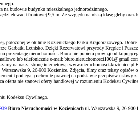
ennego.
ąca na budowie budynku mieszkalnego jednorodzinnego.
dzi elewacji frontowej 9,5 m. Ze względu na niską klasę gleby oraz 
j, położonej w otulinie Kozienickiego Parku Krajobrazowego. Dobre w
erze Garbatki Letnisko. Dzięki Rezerwatowi przyrody Krępiec i Puszc
 prezentację nieruchomości. Biuro nie pobiera prowizji od kupującego
mailowo lub telefonicznie e-mail: biuro.nieruchomosci1001@gmail.com
praszamy na naszą stronę internetową: www.nieruchomosci-kozienice.pl
Warszawska 9, 26-900 Kozienice. Zdjęcia, filmy oraz teksty opisów of
ent i podlegają ochronie prawnej na podstawie przepisów ustawy z d
yższa oferta nie stanowi oferty handlowej w rozumieniu Kodeksu Cywiln
ieniu Kodeksu Cywilnego.
 939
Biuro Nieruchomości w Kozienicach
ul. Warszawska 9, 26-900 