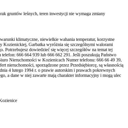
brak gruntów leśnych, teren inwestycji nie wymaga zmiany
arunki klimatyczne, niewielkie wahania temperatur, korzystne
zy Kozienickiej, Garbatka wyróżnia się szczególnymi walorami
. Potrzebujesz dowiedzieć się więcej szczegółów na temat tej
 telefon: 666 664 939 lub 666 662 291. Jeśli poszukują Państwo
 Biuro Nieruchomości w Kozienicach Numer telefonu: 666 66 49 39,
ert nieruchomości, sporządzone przez Przedsiębiorcę, są własnością
nia 4 lutego 1994 r. o prawie autorskim i prawach pokrewnych
ego, a dane w niej zawarte mają charakter informacyjny i mogą ulec
Kozienice