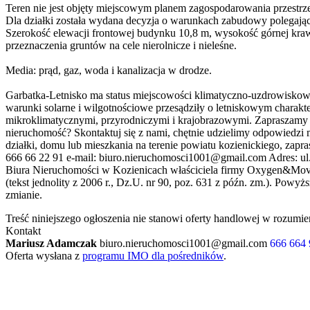
Teren nie jest objęty miejscowym planem zagospodarowania przestrz
Dla działki została wydana decyzja o warunkach zabudowy polegaj
Szerokość elewacji frontowej budynku 10,8 m, wysokość górnej krawę
przeznaczenia gruntów na cele nierolnicze i nieleśne.
Media: prąd, gaz, woda i kanalizacja w drodze.
Garbatka-Letnisko ma status miejscowości klimatyczno-uzdrowiskowe
warunki solarne i wilgotnościowe przesądziły o letniskowym charakt
mikroklimatycznymi, przyrodniczymi i krajobrazowymi. Zapraszamy na
nieruchomość? Skontaktuj się z nami, chętnie udzielimy odpowiedzi 
działki, domu lub mieszkania na terenie powiatu kozienickiego, za
666 66 22 91 e-mail: biuro.nieruchomosci1001@gmail.com Adres: ul. 
Biura Nieruchomości w Kozienicach właściciela firmy Oxygen&Movem
(tekst jednolity z 2006 r., Dz.U. nr 90, poz. 631 z późn. zm.). Pow
zmianie.
Treść niniejszego ogłoszenia nie stanowi oferty handlowej w rozum
Kontakt
Mariusz Adamczak
biuro.nieruchomosci1001@gmail.com
666 664
Oferta wysłana z
programu IMO dla pośredników
.